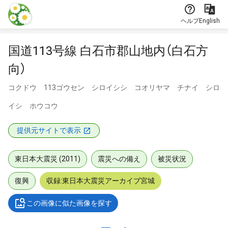
本文に飛ぶ
ヘルプ
English
国道113号線 白石市郡山地内（白石方
向）
コクドウ 113ゴウセン シロイシシ コオリヤマ チナイ シロ
イシ ホウコウ
提供元サイトで表示
東日本大震災 (2011)
震災への備え
被災状況
復興
収録:東日本大震災アーカイブ宮城
この画像に似た画像を探す