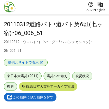
本文に飛ぶ
ヘルプ
English
20110312道路パト・道パト第6班(七ヶ
宿)・06_006_51
20110312ドウロパト・ドウパトダイ6ハン(シチカシュク)・
06_006_51
提供元サイトで表示
東日本大震災 (2011)
震災への備え
被災状況
復興
収録:東日本大震災アーカイブ宮城
この画像に似た画像を探す