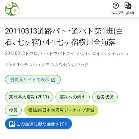
本文に飛ぶ
ヘルプ
English
20110313道路パト・道パト第1班(白
石、七ヶ宿)・4‐1七ヶ宿横川全崩落
20110313ドウロパト・ドウパトダイ1ハン(シロイシ、シチカシュ
ク)・4‐1シチカシュクヨコカワゼンホウラク
提供元サイトで表示
東日本大震災 (2011)
震災への備え
被災状況
復興
収録:東日本大震災アーカイブ宮城
この画像に似た画像を探す