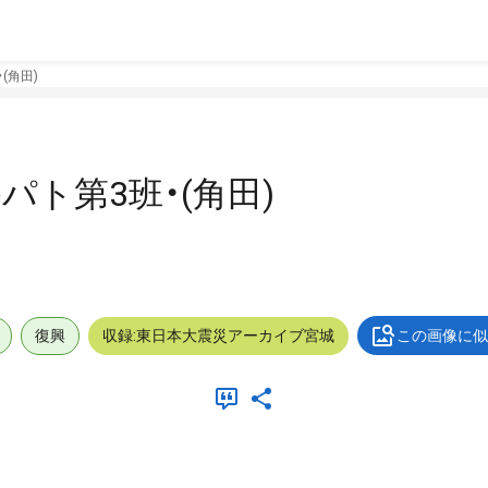
(角田)
路パト第3班・(角田)
復興
収録:東日本大震災アーカイブ宮城
この画像に似