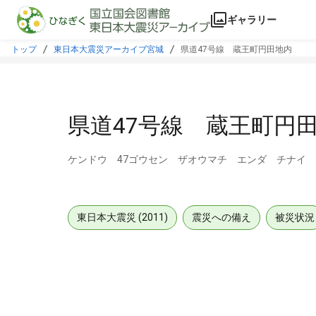
本文に飛ぶ
ギャラリー
トップ
東日本大震災アーカイブ宮城
県道47号線 蔵王町円田地内
県道47号線 蔵王町円
ケンドウ 47ゴウセン ザオウマチ エンダ チナイ
東日本大震災 (2011)
震災への備え
被災状況