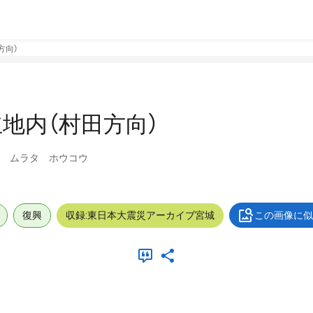
方向）
地内（村田方向）
イ ムラタ ホウコウ
復興
収録:東日本大震災アーカイブ宮城
この画像に似