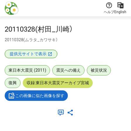
本文に飛ぶ
ヘルプ
English
20110328(村田_川崎）
20110328(ムラタ_カワサキ）
提供元サイトで表示
東日本大震災 (2011)
震災への備え
被災状況
復興
収録:東日本大震災アーカイブ宮城
この画像に似た画像を探す