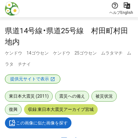
本文に飛ぶ
ヘルプ
English
県道14号線・県道25号線 村田町村田
地内
ケンドウ 14ゴウセン ケンドウ 25ゴウセン ムラタマチ ム
ラタ チナイ
提供元サイトで表示
東日本大震災 (2011)
震災への備え
被災状況
復興
収録:東日本大震災アーカイブ宮城
この画像に似た画像を探す