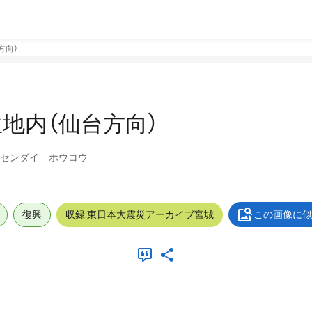
方向）
地内（仙台方向）
 センダイ ホウコウ
復興
収録:東日本大震災アーカイブ宮城
この画像に似