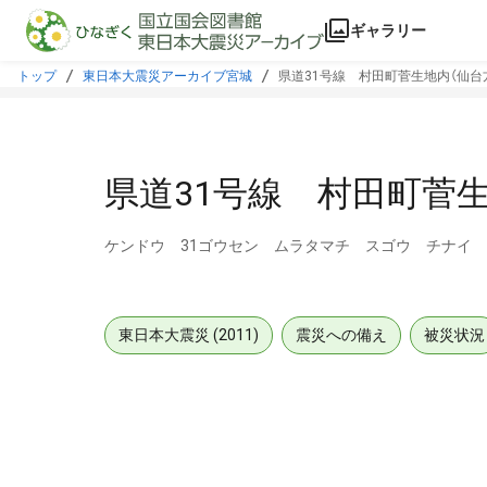
本文に飛ぶ
ギャラリー
トップ
東日本大震災アーカイブ宮城
県道31号線 村田町菅生地内（仙台
県道31号線 村田町菅生
ケンドウ 31ゴウセン ムラタマチ スゴウ チナイ
東日本大震災 (2011)
震災への備え
被災状況