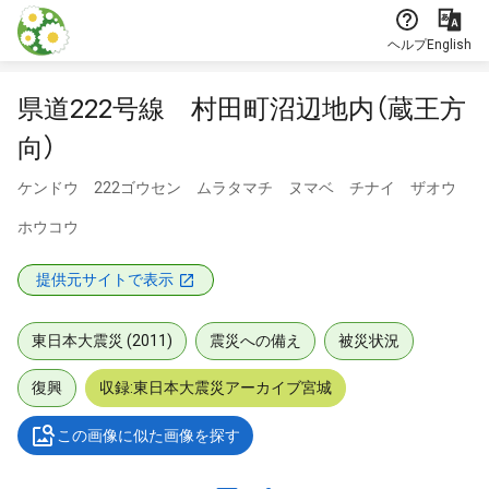
本文に飛ぶ
ヘルプ
English
県道222号線 村田町沼辺地内（蔵王方
向）
ケンドウ 222ゴウセン ムラタマチ ヌマベ チナイ ザオウ
ホウコウ
提供元サイトで表示
東日本大震災 (2011)
震災への備え
被災状況
復興
収録:東日本大震災アーカイブ宮城
この画像に似た画像を探す