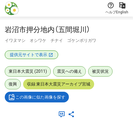
本文に飛ぶ
ヘルプ
English
岩沼市押分地内（五間堀川）
イワヌマシ オシワケ チナイ ゴケンボリガワ
提供元サイトで表示
東日本大震災 (2011)
震災への備え
被災状況
復興
収録:東日本大震災アーカイブ宮城
この画像に似た画像を探す