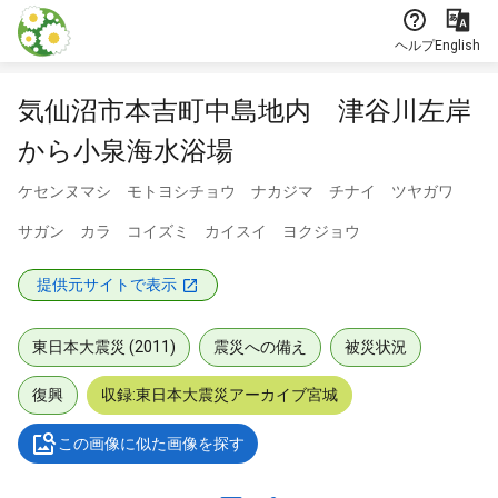
本文に飛ぶ
ヘルプ
English
気仙沼市本吉町中島地内 津谷川左岸
から小泉海水浴場
ケセンヌマシ モトヨシチョウ ナカジマ チナイ ツヤガワ
サガン カラ コイズミ カイスイ ヨクジョウ
提供元サイトで表示
東日本大震災 (2011)
震災への備え
被災状況
復興
収録:東日本大震災アーカイブ宮城
この画像に似た画像を探す