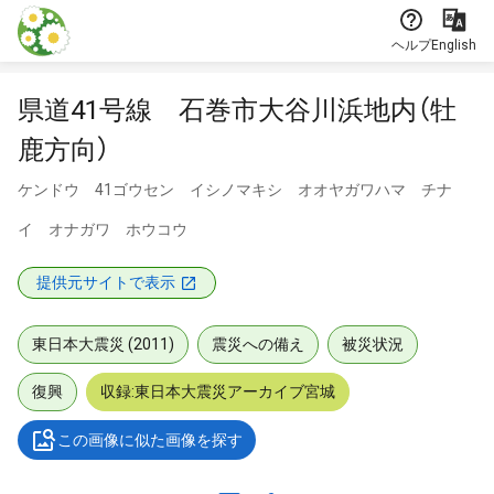
本文に飛ぶ
ヘルプ
English
県道41号線 石巻市大谷川浜地内（牡
鹿方向）
ケンドウ 41ゴウセン イシノマキシ オオヤガワハマ チナ
イ オナガワ ホウコウ
提供元サイトで表示
東日本大震災 (2011)
震災への備え
被災状況
復興
収録:東日本大震災アーカイブ宮城
この画像に似た画像を探す