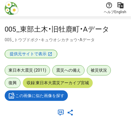
本文に飛ぶ
ヘルプ
English
005_東部土木・旧牡鹿町・Aデータ
005_トウブドボク・キュウオシカチョウ・Aデータ
提供元サイトで表示
東日本大震災 (2011)
震災への備え
被災状況
復興
収録:東日本大震災アーカイブ宮城
この画像に似た画像を探す