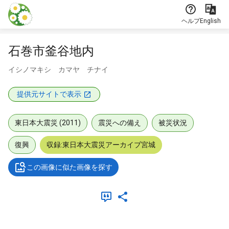
本文に飛ぶ
ヘルプ
English
石巻市釜谷地内
イシノマキシ カマヤ チナイ
提供元サイトで表示
東日本大震災 (2011)
震災への備え
被災状況
復興
収録:東日本大震災アーカイブ宮城
この画像に似た画像を探す