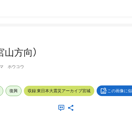
宮山方向）
マ ホウコウ
復興
収録:東日本大震災アーカイブ宮城
この画像に似