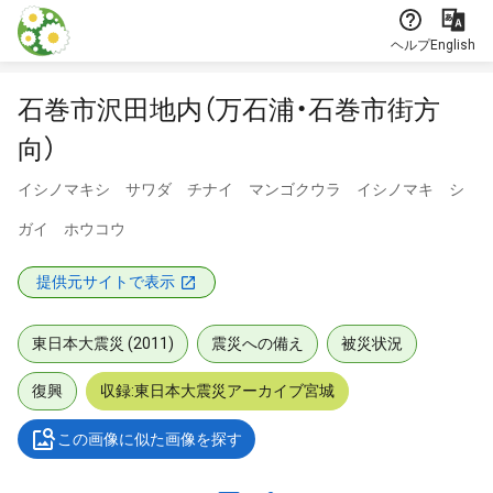
本文に飛ぶ
ヘルプ
English
石巻市沢田地内（万石浦・石巻市街方
向）
イシノマキシ サワダ チナイ マンゴクウラ イシノマキ シ
ガイ ホウコウ
提供元サイトで表示
東日本大震災 (2011)
震災への備え
被災状況
復興
収録:東日本大震災アーカイブ宮城
この画像に似た画像を探す