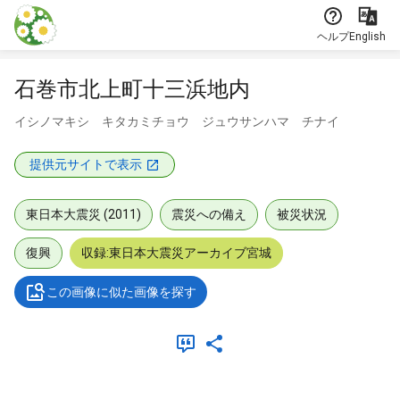
本文に飛ぶ
ヘルプ
English
石巻市北上町十三浜地内
イシノマキシ キタカミチョウ ジュウサンハマ チナイ
提供元サイトで表示
東日本大震災 (2011)
震災への備え
被災状況
復興
収録:東日本大震災アーカイブ宮城
この画像に似た画像を探す