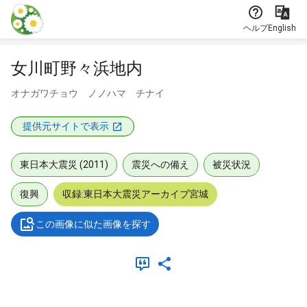
本文に飛ぶ
ヘルプ
English
女川町野々浜地内
オナガワチョウ ノノハマ チナイ
提供元サイトで表示
東日本大震災 (2011)
震災への備え
被災状況
復興
収録:東日本大震災アーカイブ宮城
この画像に似た画像を探す