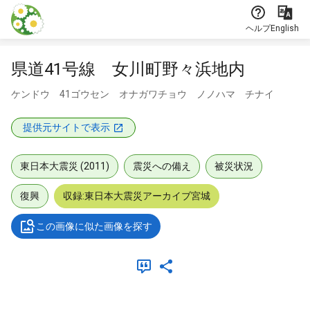
本文に飛ぶ
ヘルプ
English
県道41号線 女川町野々浜地内
ケンドウ 41ゴウセン オナガワチョウ ノノハマ チナイ
提供元サイトで表示
東日本大震災 (2011)
震災への備え
被災状況
復興
収録:東日本大震災アーカイブ宮城
この画像に似た画像を探す