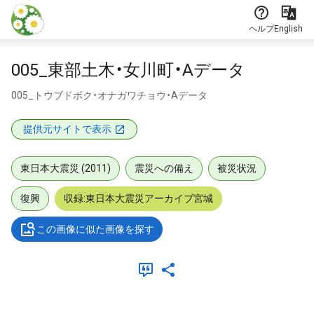
本文に飛ぶ
ヘルプ
English
005_東部土木・女川町・Aデータ
005_トウブドボク・オナガワチョウ・Aデータ
提供元サイトで表示
東日本大震災 (2011)
震災への備え
被災状況
復興
収録:東日本大震災アーカイブ宮城
この画像に似た画像を探す