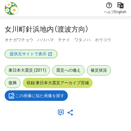
本文に飛ぶ
ヘルプ
English
女川町針浜地内（渡波方向）
オナガワチョウ ハリハマ チナイ ワタノハ ホウコウ
提供元サイトで表示
東日本大震災 (2011)
震災への備え
被災状況
復興
収録:東日本大震災アーカイブ宮城
この画像に似た画像を探す