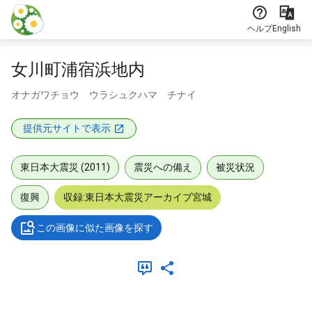
本文に飛ぶ
ヘルプ
English
女川町浦宿浜地内
オナガワチョウ ウラシュクハマ チナイ
提供元サイトで表示
東日本大震災 (2011)
震災への備え
被災状況
復興
収録:東日本大震災アーカイブ宮城
この画像に似た画像を探す