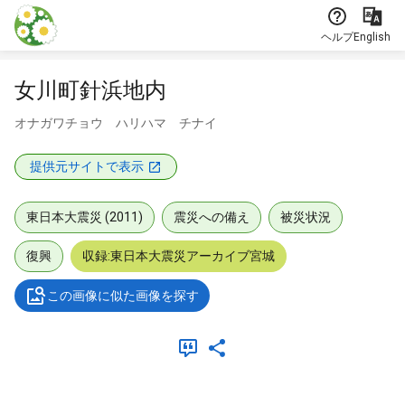
本文に飛ぶ
ヘルプ
English
女川町針浜地内
オナガワチョウ ハリハマ チナイ
提供元サイトで表示
東日本大震災 (2011)
震災への備え
被災状況
復興
収録:東日本大震災アーカイブ宮城
この画像に似た画像を探す