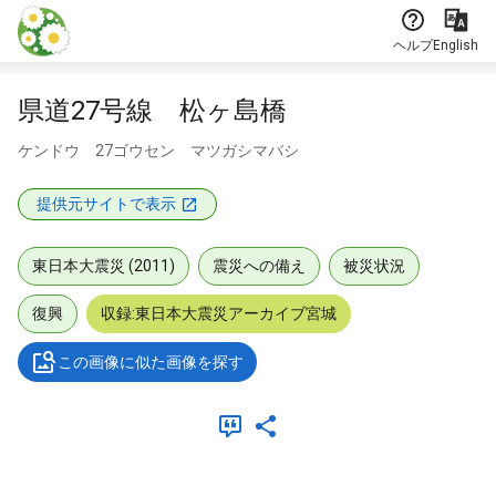
本文に飛ぶ
ヘルプ
English
県道27号線 松ヶ島橋
ケンドウ 27ゴウセン マツガシマバシ
提供元サイトで表示
東日本大震災 (2011)
震災への備え
被災状況
復興
収録:東日本大震災アーカイブ宮城
この画像に似た画像を探す