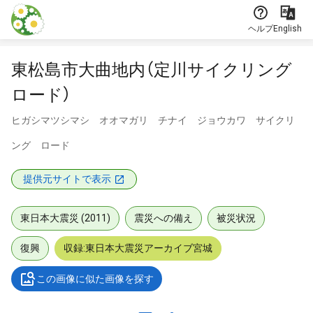
本文に飛ぶ
ヘルプ
English
東松島市大曲地内（定川サイクリング
ロード）
ヒガシマツシマシ オオマガリ チナイ ジョウカワ サイクリ
ング ロード
提供元サイトで表示
東日本大震災 (2011)
震災への備え
被災状況
復興
収録:東日本大震災アーカイブ宮城
この画像に似た画像を探す