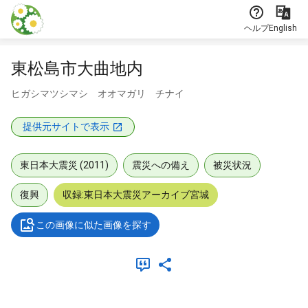
本文に飛ぶ
ヘルプ
English
東松島市大曲地内
ヒガシマツシマシ オオマガリ チナイ
提供元サイトで表示
東日本大震災 (2011)
震災への備え
被災状況
復興
収録:東日本大震災アーカイブ宮城
この画像に似た画像を探す