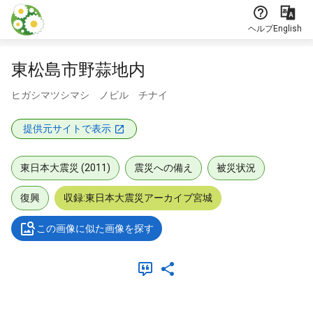
本文に飛ぶ
ヘルプ
English
東松島市野蒜地内
ヒガシマツシマシ ノビル チナイ
提供元サイトで表示
東日本大震災 (2011)
震災への備え
被災状況
復興
収録:東日本大震災アーカイブ宮城
この画像に似た画像を探す