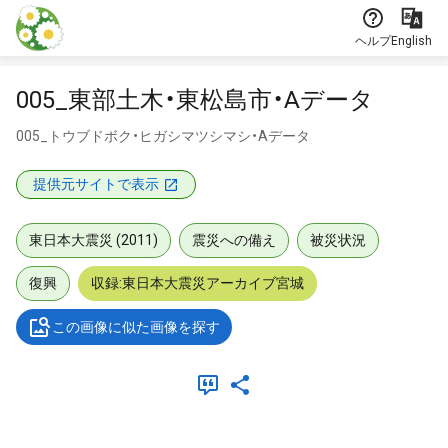
本文に飛ぶ
ヘルプ
English
005_東部土木・東松島市・Aデータ
005_トウブドボク・ヒガシマツシマシ・Aデータ
提供元サイトで表示
東日本大震災 (2011)
震災への備え
被災状況
復興
収録:東日本大震災アーカイブ宮城
この画像に似た画像を探す