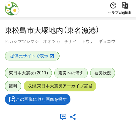
本文に飛ぶ
ヘルプ
English
東松島市大塚地内（東名漁港）
ヒガシマツシマシ オオツカ チナイ トウナ ギョコウ
提供元サイトで表示
東日本大震災 (2011)
震災への備え
被災状況
復興
収録:東日本大震災アーカイブ宮城
この画像に似た画像を探す