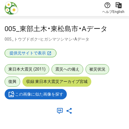
本文に飛ぶ
ヘルプ
English
005_東部土木・東松島市・Aデータ
005_トウブドボク・ヒガシマツシマシ・Aデータ
提供元サイトで表示
東日本大震災 (2011)
震災への備え
被災状況
復興
収録:東日本大震災アーカイブ宮城
この画像に似た画像を探す