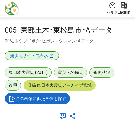
本文に飛ぶ
ヘルプ
English
005_東部土木・東松島市・Aデータ
005_トウブドボク・ヒガシマツシマシ・Aデータ
提供元サイトで表示
東日本大震災 (2011)
震災への備え
被災状況
復興
収録:東日本大震災アーカイブ宮城
この画像に似た画像を探す