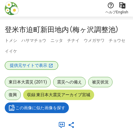
本文に飛ぶ
ヘルプ
English
登米市迫町新田地内（梅ヶ沢調整池）
トメシ ハサマチョウ ニッタ チナイ ウメガサワ チョウセ
イイケ
提供元サイトで表示
東日本大震災 (2011)
震災への備え
被災状況
復興
収録:東日本大震災アーカイブ宮城
この画像に似た画像を探す