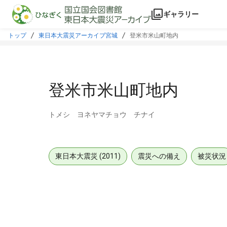
本文に飛ぶ
ギャラリー
トップ
東日本大震災アーカイブ宮城
登米市米山町地内
登米市米山町地内
トメシ ヨネヤマチョウ チナイ
東日本大震災 (2011)
震災への備え
被災状況