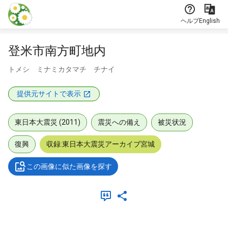
本文に飛ぶ
ヘルプ
English
登米市南方町地内
トメシ ミナミカタマチ チナイ
提供元サイトで表示
東日本大震災 (2011)
震災への備え
被災状況
復興
収録:東日本大震災アーカイブ宮城
この画像に似た画像を探す