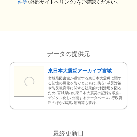
件等
（外部サイトへリンク）をご確認ください。
データの提供元
東日本大震災アーカイブ宮城
宮城県図書館が運営する東日本大震災に関す
る記憶の風化を防ぐとともに、防災・減災対策
や防災教育等に関する効果的な利活用を図る
ため、宮城県内の東日本大震災の記録を収集、
デジタル化し、公開するデータベース。行政資
料のほか、写真、動画等も収録。
最終更新日