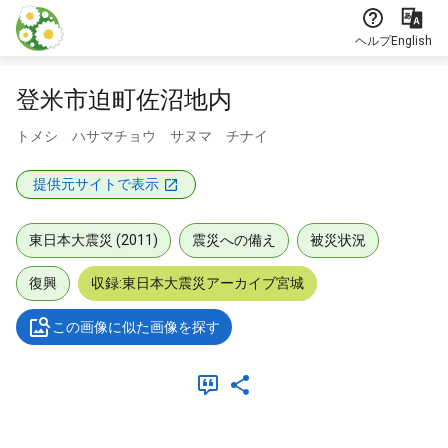
本文に飛ぶ
ヘルプ
English
登米市迫町佐沼地内
トメシ ハサマチョウ サヌマ チナイ
提供元サイトで表示
東日本大震災 (2011)
震災への備え
被災状況
復興
収録:東日本大震災アーカイブ宮城
この画像に似た画像を探す