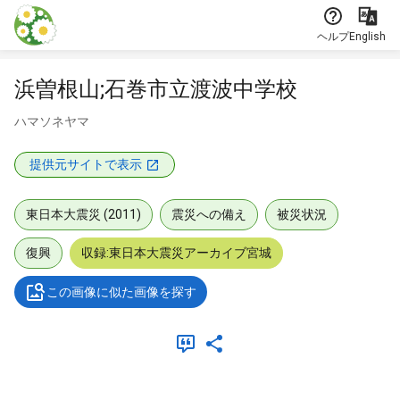
本文に飛ぶ
ヘルプ
English
浜曽根山;石巻市立渡波中学校
ハマソネヤマ
提供元サイトで表示
東日本大震災 (2011)
震災への備え
被災状況
復興
収録:東日本大震災アーカイブ宮城
この画像に似た画像を探す