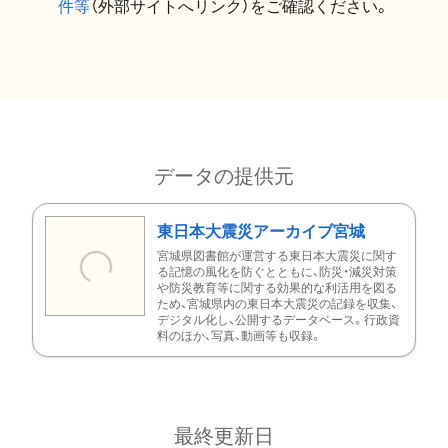
件等
（外部サイトへリンク）をご確認ください。
データの提供元
東日本大震災アーカイブ宮城
宮城県図書館が運営する東日本大震災に関す
る記憶の風化を防ぐとともに、防災・減災対策
や防災教育等に関する効果的な利活用を図る
ため、宮城県内の東日本大震災の記録を収集、
デジタル化し、公開するデータベース。行政資
料のほか、写真、動画等も収録。
最終更新日