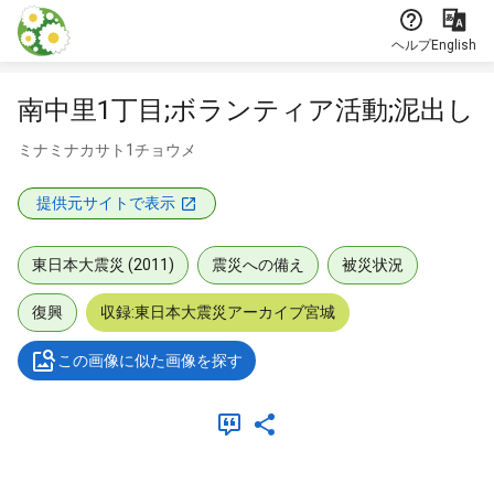
本文に飛ぶ
ヘルプ
English
南中里1丁目;ボランティア活動;泥出し
ミナミナカサト1チョウメ
提供元サイトで表示
東日本大震災 (2011)
震災への備え
被災状況
復興
収録:東日本大震災アーカイブ宮城
この画像に似た画像を探す