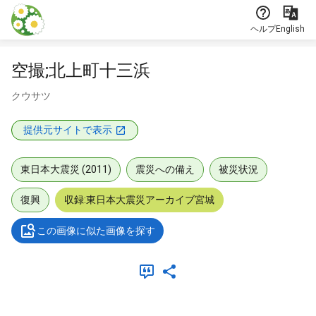
本文に飛ぶ
ヘルプ
English
空撮;北上町十三浜
クウサツ
提供元サイトで表示
東日本大震災 (2011)
震災への備え
被災状況
復興
収録:東日本大震災アーカイブ宮城
この画像に似た画像を探す