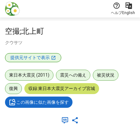
本文に飛ぶ
ヘルプ
English
空撮;北上町
クウサツ
提供元サイトで表示
東日本大震災 (2011)
震災への備え
被災状況
復興
収録:東日本大震災アーカイブ宮城
この画像に似た画像を探す