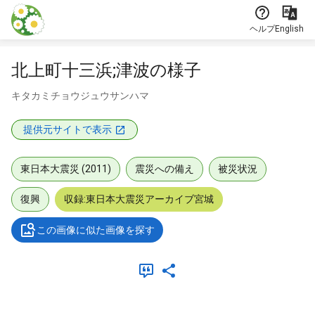
本文に飛ぶ
ヘルプ
English
北上町十三浜;津波の様子
キタカミチョウジュウサンハマ
提供元サイトで表示
東日本大震災 (2011)
震災への備え
被災状況
復興
収録:東日本大震災アーカイブ宮城
この画像に似た画像を探す