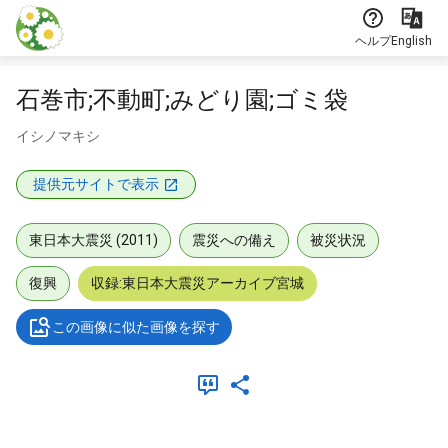
本文に飛ぶ
ヘルプ
English
石巻市;不動町;みどり園;ゴミ袋
イシノマキシ
提供元サイトで表示
東日本大震災 (2011)
震災への備え
被災状況
復興
収録:東日本大震災アーカイブ宮城
この画像に似た画像を探す