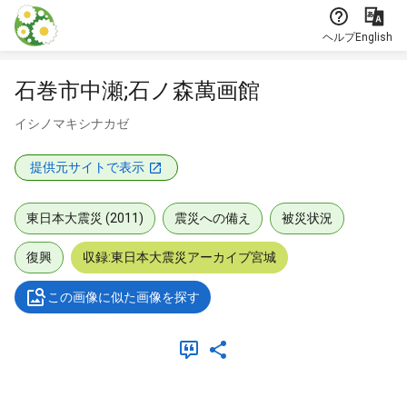
本文に飛ぶ
ヘルプ
English
石巻市中瀬;石ノ森萬画館
イシノマキシナカゼ
提供元サイトで表示
東日本大震災 (2011)
震災への備え
被災状況
復興
収録:東日本大震災アーカイブ宮城
この画像に似た画像を探す