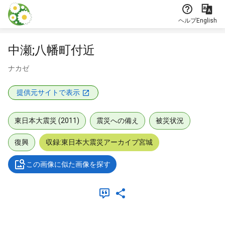
本文に飛ぶ
ヘルプ
English
中瀬;八幡町付近
ナカゼ
提供元サイトで表示
東日本大震災 (2011)
震災への備え
被災状況
復興
収録:東日本大震災アーカイブ宮城
この画像に似た画像を探す