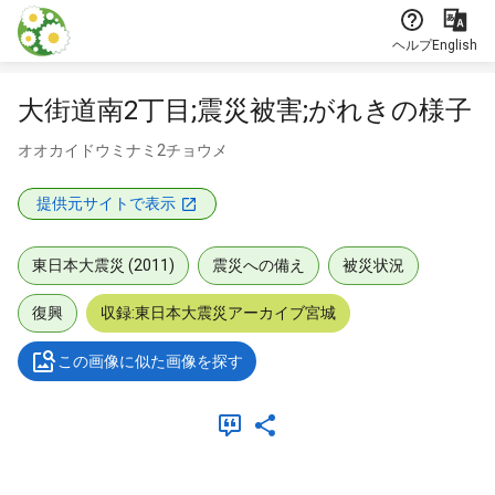
本文に飛ぶ
ヘルプ
English
大街道南2丁目;震災被害;がれきの様子
オオカイドウミナミ2チョウメ
提供元サイトで表示
東日本大震災 (2011)
震災への備え
被災状況
復興
収録:東日本大震災アーカイブ宮城
この画像に似た画像を探す