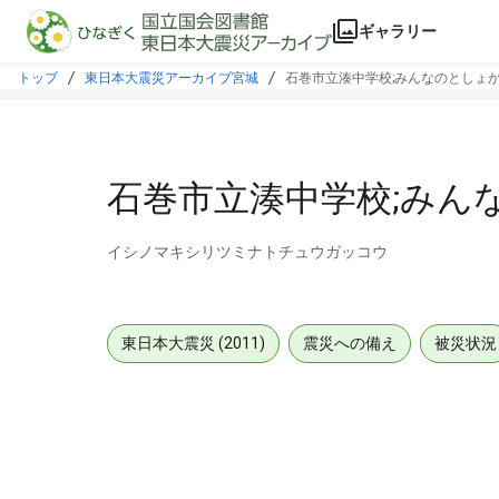
本文に飛ぶ
ギャラリー
トップ
東日本大震災アーカイブ宮城
石巻市立湊中学校;みんなのとしょ
石巻市立湊中学校;みん
イシノマキシリツミナトチュウガッコウ
東日本大震災 (2011)
震災への備え
被災状況