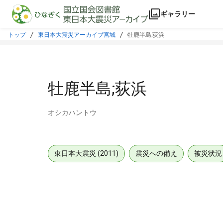
本文に飛ぶ
ギャラリー
トップ
東日本大震災アーカイブ宮城
牡鹿半島;荻浜
牡鹿半島;荻浜
オシカハントウ
東日本大震災 (2011)
震災への備え
被災状況