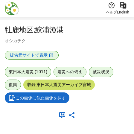
本文に飛ぶ
ヘルプ
English
牡鹿地区;鮫浦漁港
オシカチク
提供元サイトで表示
東日本大震災 (2011)
震災への備え
被災状況
復興
収録:東日本大震災アーカイブ宮城
この画像に似た画像を探す