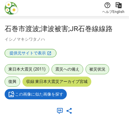
本文に飛ぶ
ヘルプ
English
石巻市渡波;津波被害;JR石巻線線路
イシノマキシワタノハ
提供元サイトで表示
東日本大震災 (2011)
震災への備え
被災状況
復興
収録:東日本大震災アーカイブ宮城
この画像に似た画像を探す