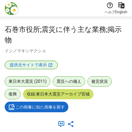
本文に飛ぶ
ヘルプ
English
石巻市役所;震災に伴う主な業務;掲示
物
イシノマキシヤクショ
提供元サイトで表示
東日本大震災 (2011)
震災への備え
被災状況
復興
収録:東日本大震災アーカイブ宮城
この画像に似た画像を探す